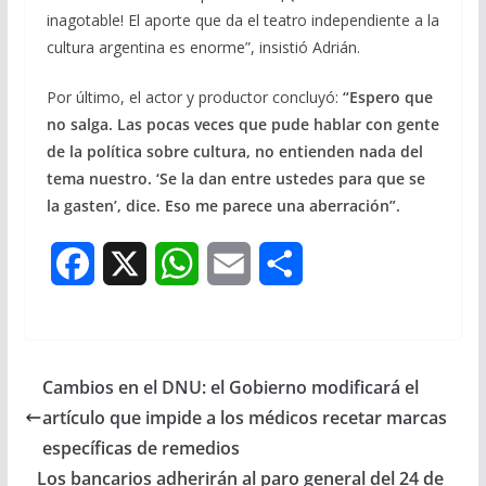
inagotable! El aporte que da el teatro independiente a la
cultura argentina es enorme”, insistió Adrián.
Por último, el actor y productor concluyó:
“Espero que
no salga. Las pocas veces que pude hablar con gente
de la política sobre cultura, no entienden nada del
tema nuestro. ‘Se la dan entre ustedes para que se
la gasten’, dice. Eso me parece una aberración”.
F
X
W
E
S
a
h
m
h
c
a
a
a
Cambios en el DNU: el Gobierno modificará el
e
t
i
r
artículo que impide a los médicos recetar marcas
b
s
l
e
específicas de remedios
Los bancarios adherirán al paro general del 24 de
o
A