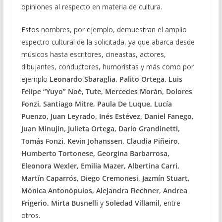
opiniones al respecto en materia de cultura.
Estos nombres, por ejemplo, demuestran el amplio
espectro cultural de la solicitada, ya que abarca desde
músicos hasta escritores, cineastas, actores,
dibujantes, conductores, humoristas y más como por
ejemplo
Leonardo Sbaraglia, Palito Ortega, Luis
Felipe “Yuyo” Noé, Tute, Mercedes Morán, Dolores
Fonzi, Santiago Mitre, Paula De Luque, Lucía
Puenzo, Juan Leyrado, Inés Estévez, Daniel Fanego,
Juan Minujín, Julieta Ortega, Darío Grandinetti,
Tomás Fonzi, Kevin Johanssen, Claudia Piñeiro,
Humberto Tortonese, Georgina Barbarrosa,
Eleonora Wexler, Emilia Mazer, Albertina Carri,
Martín Caparrós, Diego Cremonesi, Jazmín Stuart,
Mónica Antonópulos, Alejandra Flechner, Andrea
Frigerio, Mirta Busnelli
y
Soledad Villamil
, entre
otros.