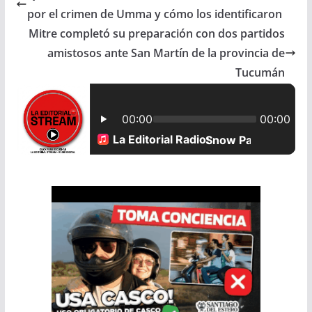
por el crimen de Umma y cómo los identificaron
b
s
l
e
Mitre completó su preparación con dos partidos
amistosos ante San Martín de la provincia de
o
A
Tucumán
o
p
k
p