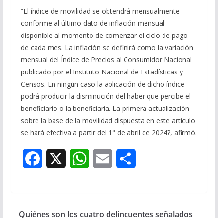
“El índice de movilidad se obtendrá mensualmente
conforme al último dato de inflación mensual
disponible al momento de comenzar el ciclo de pago
de cada mes. La inflación se definirá como la variación
mensual del Índice de Precios al Consumidor Nacional
publicado por el Instituto Nacional de Estadísticas y
Censos. En ningún caso la aplicación de dicho índice
podrá producir la disminución del haber que percibe el
beneficiario o la beneficiaria. La primera actualización
sobre la base de la movilidad dispuesta en este artículo
se hará efectiva a partir del 1° de abril de 2024?, afirmó.
F
X
W
E
S
a
h
m
h
c
a
a
a
Quiénes son los cuatro delincuentes señalados
e
t
i
r