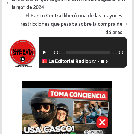
e
t
i
r
largo” de 2024
b
s
l
e
El Banco Central liberó una de las mayores
restricciones que pesaba sobre la compra de
o
A
dólares
o
p
k
p