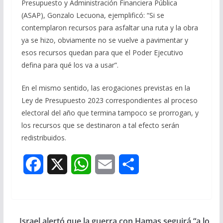
Presupuesto y Administración Financiera Pública
(ASAP), Gonzalo Lecuona, ejemplificó: “Si se
contemplaron recursos para asfaltar una ruta y la obra
ya se hizo, obviamente no se vuelve a pavimentar y
esos recursos quedan para que el Poder Ejecutivo
defina para qué los va a usar”.
En el mismo sentido, las erogaciones previstas en la
Ley de Presupuesto 2023 correspondientes al proceso
electoral del año que termina tampoco se prorrogan, y
los recursos que se destinaron a tal efecto serán
redistribuidos.
F
X
W
E
S
a
h
m
h
c
a
a
a
Israel alertó que la guerra con Hamas seguirá “a lo