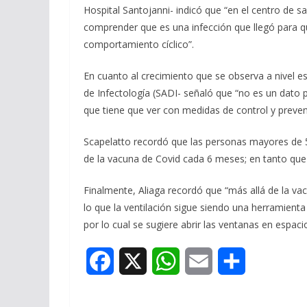
Hospital Santojanni- indicó que “en el centro de 
comprender que es una infección que llegó para q
comportamiento cíclico”.
En cuanto al crecimiento que se observa a nivel e
de Infectología (SADI- señaló que “no es un dato p
que tiene que ver con medidas de control y preve
Scapelatto recordó que las personas mayores de 5
de la vacuna de Covid cada 6 meses; en tanto que 
Finalmente, Aliaga recordó que “más allá de la vac
lo que la ventilación sigue siendo una herramienta 
por lo cual se sugiere abrir las ventanas en espa
F
X
W
E
S
a
h
m
h