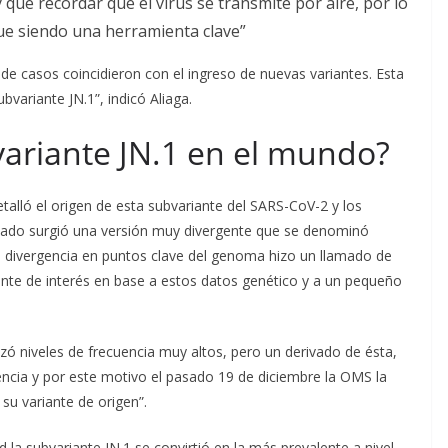
 que recordar que el virus se transmite por aire, por lo
gue siendo una herramienta clave”
de casos coincidieron con el ingreso de nuevas variantes. Esta
bvariante JN.1”, indicó Aliaga.
variante JN.1 en el mundo?
etalló el origen de esta subvariante del SARS-CoV-2 y los
sado surgió una versión muy divergente que se denominó
 divergencia en puntos clave del genoma hizo un llamado de
iante de interés en base a estos datos genético y a un pequeño
zó niveles de frecuencia muy altos, pero un derivado de ésta,
cia y por este motivo el pasado 19 de diciembre la OMS la
su variante de origen”.
d la subvariante JN.1 se convirtió en la más prevalente a nivel