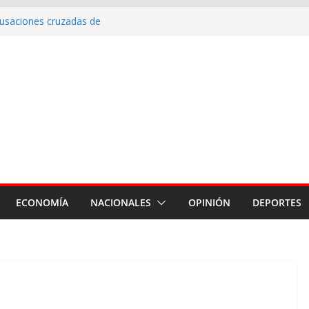
cusaciones cruzadas de
 la intervención de la Dirección
mantenimiento de calles con
uerto, Vinalar, Juan XXIII y
 drenajes pluviales
erna en Fernández
nes del Hospital Zonal de
ECONOMÍA
NACIONALES
OPINIÓN
DEPORTES