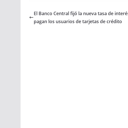
c
a
a
a
El Banco Central fijó la nueva tasa de inter
e
t
i
r
pagan los usuarios de tarjetas de crédito
b
s
l
e
o
A
o
p
k
p