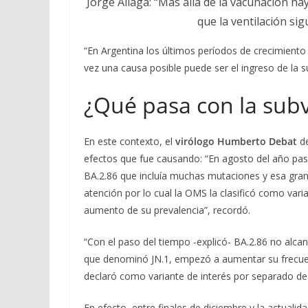
Jorge Aliaga: “Más allá de la vacunación hay
que la ventilación si
“En Argentina los últimos períodos de crecimiento 
vez una causa posible puede ser el ingreso de la su
¿Qué pasa con la sub
En este contexto, el
virólogo Humberto Debat
d
efectos que fue causando: “En agosto del año pa
BA.2.86 que incluía muchas mutaciones y esa gran
atención por lo cual la OMS la clasificó como var
aumento de su prevalencia”, recordó.
“Con el paso del tiempo -explicó- BA.2.86 no alcan
que denominó JN.1, empezó a aumentar su frecuen
declaró como variante de interés por separado de 
En efecto, entre finales de diciembre y la actualida