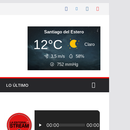
Santiago del Estero
12°C
Claro
3.5 m/s
58%
752
mmHg
LO ÚLTIMO