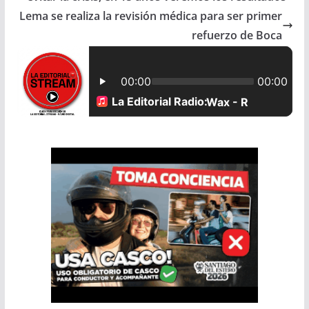
b
s
l
e
Lema se realiza la revisión médica para ser primer
refuerzo de Boca
o
A
o
p
k
p