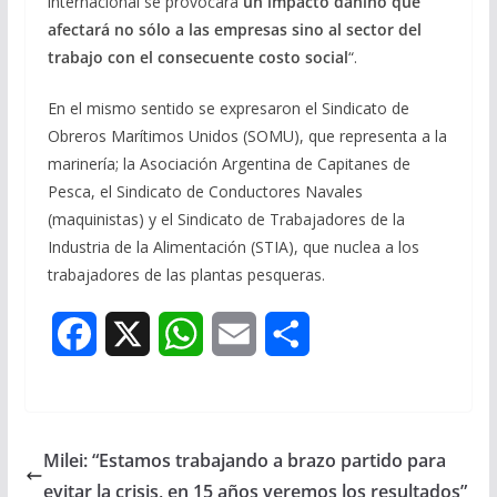
internacional se provocará
un impacto dañino que
afectará no sólo a las empresas sino al sector del
trabajo con el consecuente costo social
“.
En el mismo sentido se expresaron el Sindicato de
Obreros Marítimos Unidos (SOMU), que representa a la
marinería; la Asociación Argentina de Capitanes de
Pesca, el Sindicato de Conductores Navales
(maquinistas) y el Sindicato de Trabajadores de la
Industria de la Alimentación (STIA), que nuclea a los
trabajadores de las plantas pesqueras.
F
X
W
E
S
a
h
m
h
c
a
a
a
Milei: “Estamos trabajando a brazo partido para
e
t
i
r
evitar la crisis, en 15 años veremos los resultados”