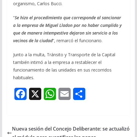
organismo, Carlos Bucci.
“
Se hizo el procedimiento que corresponde al sancionar
a la empresa de Miguel Lladon
por no haber cumplido y
que de manera intempestiva dejaron sin servicio a los
vecinos de la ciudad
”, remarcó el funcionario.
Junto a la multa, Tránsito y Transporte de la Capital
también intimó a la empresa a restablecer el
funcionamiento de las unidades en sus recorridos
habituales.
F
X
W
E
S
a
h
m
h
c
a
a
a
Nueva sesión del Concejo Deliberante: se actualizó
e
t
i
r