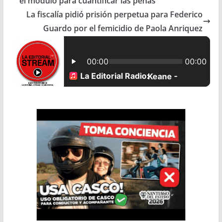
el módulo para cuantificar las penas
b
s
l
e
La fiscalía pidió prisión perpetua para Federico
Guardo por el femicidio de Paola Anriquez
o
A
o
p
k
p