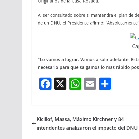
Originarios de la Casa Rosada.
Al ser consultado sobre si mantendrá el plan de 
de un DNU, el Presidente afirmó: “Absolutamente”
Ca
“Lo vamos a lograr. Vamos a salir adelante. Es
necesario para que salgamos lo mas rápido pos
F
X
W
E
S
a
h
m
h
c
a
a
a
Kicillof, Massa, Máximo Kirchner y 84
e
t
i
r
intendentes analizaron el impacto del DNU
b
s
l
e