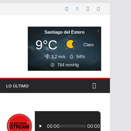
Santiago del Estero
9°C
Claro
3.2 m/s
54%
764
mmHg
LO ÚLTIMO