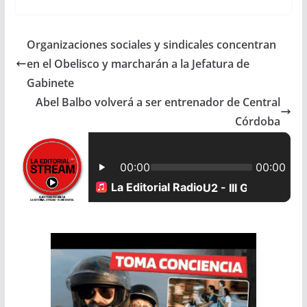
c
a
a
a
Organizaciones sociales y sindicales concentran
e
t
i
r
en el Obelisco y marcharán a la Jefatura de
b
s
l
e
Gabinete
Abel Balbo volverá a ser entrenador de Central
o
A
Córdoba
o
p
k
p