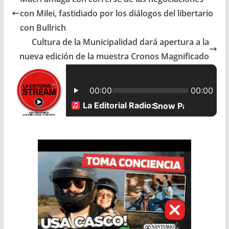
e
t
i
r
con Milei, fastidiado por los diálogos del libertario
b
s
l
e
con Bullrich
Cultura de la Municipalidad dará apertura a la
o
A
nueva edición de la muestra Cronos Magnificado
o
p
k
p