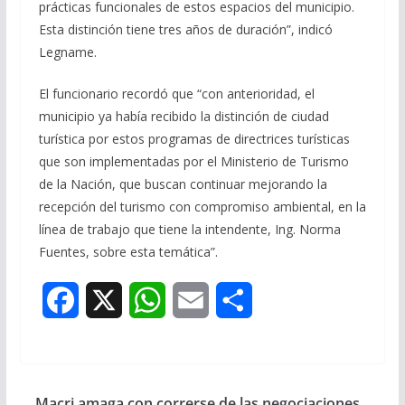
prácticas funcionales de estos espacios del municipio.
Esta distinción tiene tres años de duración”, indicó
Legname.
El funcionario recordó que “con anterioridad, el
municipio ya había recibido la distinción de ciudad
turística por estos programas de directrices turísticas
que son implementadas por el Ministerio de Turismo
de la Nación, que buscan continuar mejorando la
recepción del turismo con compromiso ambiental, en la
línea de trabajo que tiene la intendente, Ing. Norma
Fuentes, sobre esta temática”.
F
X
W
E
S
a
h
m
h
c
a
a
a
Macri amaga con correrse de las negociaciones