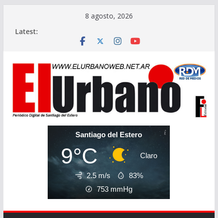
Skip
8 agosto, 2026
to
Latest:
content
Santiago del Estero
9°C
Claro
2.5 m/s
83%
753
mmHg