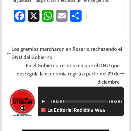
la Justicia”,
disparó sin anestesia un jefe cegetista.
F
X
W
E
S
a
h
m
h
c
a
a
a
Los gremios marcharon en Rosario rechazando el
e
t
i
r
DNU del Gobierno
b
s
l
e
En el Gobierno reconocen que el DNU que
desregula la economía regirá a partir del 29 de
o
A
diciembre
o
p
k
p