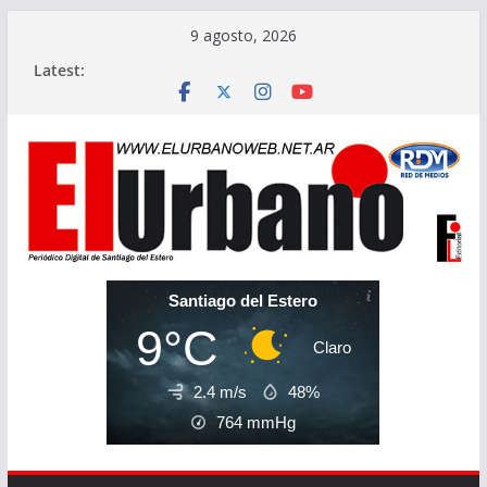
Skip
9 agosto, 2026
to
Latest:
content
Santiago del Estero
9°C
Claro
2.4 m/s
48%
764
mmHg