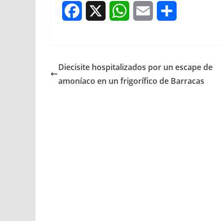
F
X
W
E
S
a
h
m
h
c
a
a
a
Diecisite hospitalizados por un escape de
e
t
i
r
amoníaco en un frigorífico de Barracas
b
s
l
e
o
A
o
p
k
p