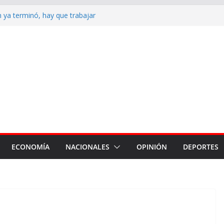
n ya terminó, hay que trabajar
iudad”
la reposición de más de 120
armiento, Tradición y Smata
 de detención en contra del ex
s con dificultades para
 hay una detenida
 de derrota en el Senado, el
 más polémico del proyecto
ECONOMÍA
NACIONALES
OPINIÓN
DEPORTES