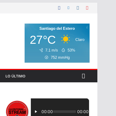
Santiago del Estero
27°C
Claro
7.1 m/s
53%
752
mmHg
LO ÚLTIMO