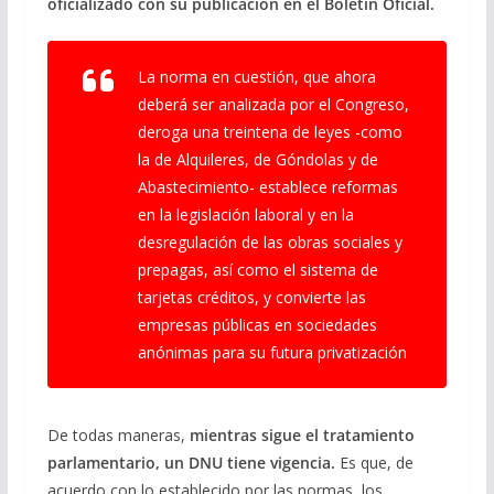
oficializado con su publicación en el Boletín Oficial.
La norma en cuestión, que ahora
deberá ser analizada por el Congreso,
deroga una treintena de leyes -como
la de Alquileres, de Góndolas y de
Abastecimiento- establece reformas
en la legislación laboral y en la
desregulación de las obras sociales y
prepagas, así como el sistema de
tarjetas créditos, y convierte las
empresas públicas en sociedades
anónimas para su futura privatización
De todas maneras,
mientras sigue el tratamiento
parlamentario, un DNU tiene vigencia.
Es que, de
acuerdo con lo establecido por las normas, los