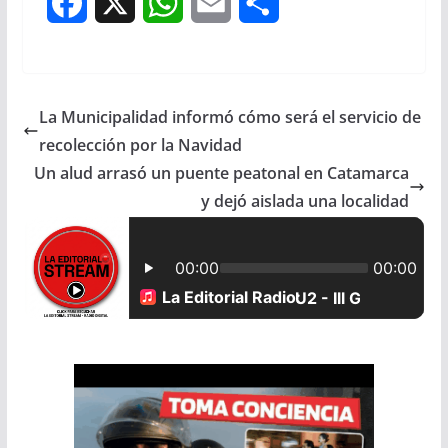
F
X
W
E
S
a
h
m
h
c
a
a
a
La Municipalidad informó cómo será el servicio de
e
t
i
r
recolección por la Navidad
b
s
l
e
Un alud arrasó un puente peatonal en Catamarca
y dejó aislada una localidad
o
A
o
p
k
p