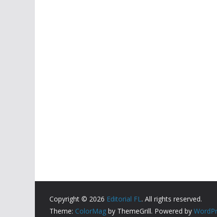
Copyright © 2026
Editorial FL
. All rights reserved.
Theme:
ColorMag
by ThemeGrill. Powered by
WordPr