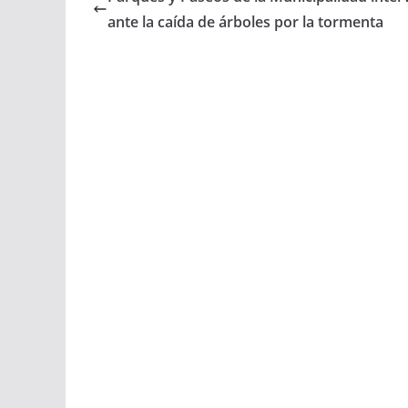
e
t
i
r
ante la caída de árboles por la tormenta
b
s
l
e
o
A
o
p
k
p