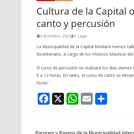
Cultura de la Capital
canto y percusión
4 diciembre, 2023
F. Lagar
La Municipalidad de la Capital brindará nuevos tal
Bicentenario, a cargo de los músicos Mauricio del
El curso de percusión se realizará los días vierne
9 a 12 horas. En tanto, el curso de canto se desar
horas.
F
X
W
E
S
a
h
m
h
c
a
a
a
Parques y Paseos de la Municipalidad inter