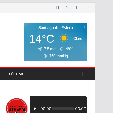
Santiago del Estero
14°C
Claro
7.5 m/s
49%
760
mmHg
LO ÚLTIMO