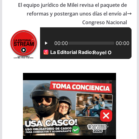
b
s
l
e
El equipo jurídico de Milei revisa el paquete de
reformas y postergan unos días el envío al
o
A
Congreso Nacional
o
p
k
p