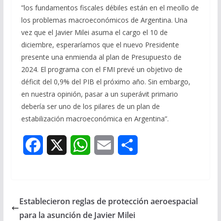
”los fundamentos fiscales débiles están en el meollo de
los problemas macroeconómicos de Argentina. Una
vez que el Javier Milei asuma el cargo el 10 de
diciembre, esperaríamos que el nuevo Presidente
presente una enmienda al plan de Presupuesto de
2024. El programa con el FMI prevé un objetivo de
déficit del 0,9% del PIB el próximo año. Sin embargo,
en nuestra opinión, pasar a un superávit primario
debería ser uno de los pilares de un plan de
estabilización macroeconómica en Argentina”.
F
X
W
E
S
a
h
m
h
c
a
a
a
Establecieron reglas de protección aeroespacial
e
t
i
r
para la asunción de Javier Milei