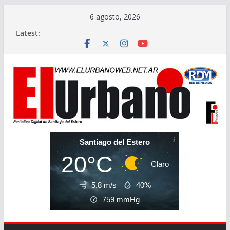
Skip
6 agosto, 2026
to
Latest:
content
Santiago del Estero
20°C
Claro
5.8 m/s
40%
759
mmHg