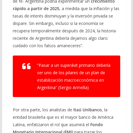
de fe- Argentina podría experimentar un
crecimiento
rápido a partir de 2025
, a medida que la inflación y las
tasas de interés disminuyan y la inversión privada se
dispare. Sin embargo, incluso si la economía se
recupera temporalmente después de 2024, la historia
reciente de Argentina debería dejarnos algo claro:
cuidado con los falsos amaneceres”.
“Pasar a un superávit primario debería
ser uno de los pilares de un plan de
estabilización macroeconómica en
Argentina” (Sergio Armella)
Por otra parte, los analistas de
Itaú Unibanco
, la
entidad brasileña que es el mayor banco de América
Latina, enfatizaron el rol que asumirá el
Fondo
Monetario Internacional (FMI)
para trazar los