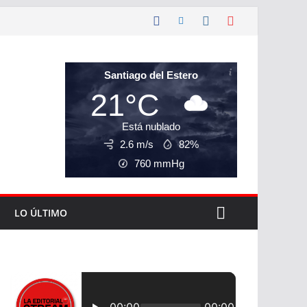
Santiago del Estero
21°C
Está nublado
2.6 m/s
82%
760
mmHg
LO ÚLTIMO