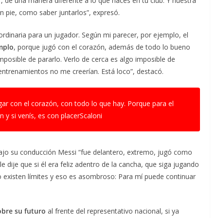
er, de una manera diferente a lo que hacés en tu club. Y nuestra
n pie, como saber juntarlos”, expresó.
aordinaria para un jugador. Según mi parecer, por ejemplo, el
mplo
, porque jugó con el corazón, además de todo lo bueno
mposible de pararlo. Verlo de cerca es algo imposible de
s entrenamientos no me creerían. Está loco”, destacó.
gar con el corazón, con todo lo que hay. Porque para el
ón y si venís, es con placerScaloni
 bajo su conducción Messi “fue delantero, extremo, jugó como
le dije que si él era feliz adentro de la cancha, que siga jugando
 existen límites y eso es asombroso: Para mí puede continuar
obre su futuro
al frente del representativo nacional, si ya