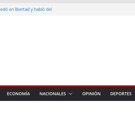
dó en libertad y habló del
e salió corriendo de su casa:
n ya terminó, hay que trabajar
iudad”
inauguró un acueducto y entregó
va Francia
indumentaria de trabajo al
al
ó el trabajo del personal de la
to por los 88 años de su
ECONOMÍA
NACIONALES
OPINIÓN
DEPORTES