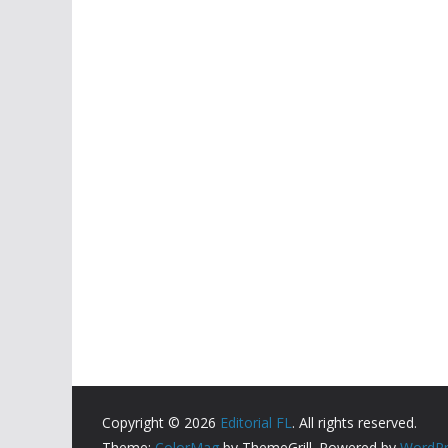
Copyright © 2026
Editorial FL
. All rights reserved.
Theme:
ColorMag
by ThemeGrill. Powered by
WordPr