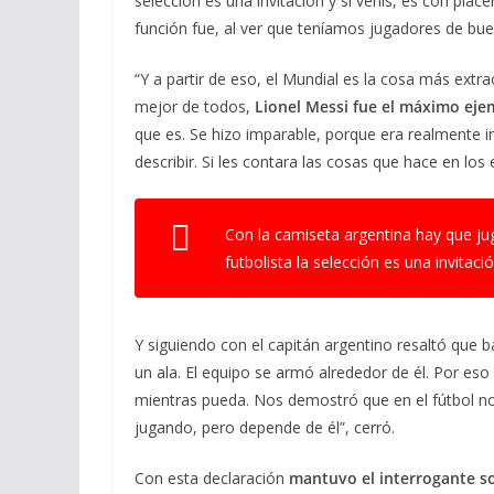
selección es una invitación y si venís, es con plac
función fue, al ver que teníamos jugadores de bue
“Y a partir de eso, el Mundial es la cosa más extr
mejor de todos,
Lionel Messi fue el máximo eje
que es. Se hizo imparable, porque era realmente i
describir. Si les contara las cosas que hace en lo
Con la camiseta argentina hay que ju
futbolista la selección es una invitaci
Y siguiendo con el capitán argentino resaltó que
un ala. El equipo se armó alrededor de él. Por eso 
mientras pueda. Nos demostró que en el fútbol no
jugando, pero depende de él”, cerró.
Con esta declaración
mantuvo el interrogante s