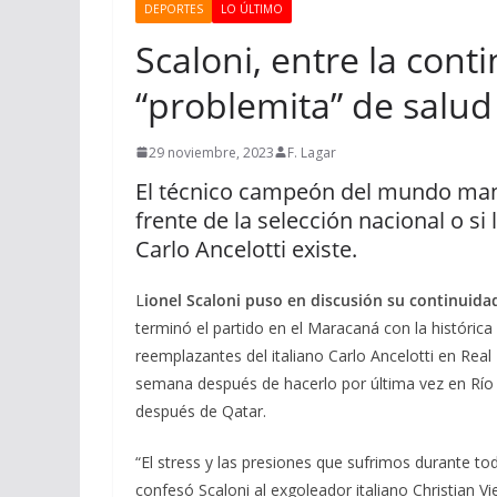
DEPORTES
LO ÚLTIMO
Scaloni, entre la cont
“problemita” de salud
29 noviembre, 2023
F. Lagar
El técnico campeón del mundo mant
frente de la selección nacional o si
Carlo Ancelotti existe.
L
ionel Scaloni puso en discusión su continui
terminó el partido en el Maracaná con la histórica 
reemplazantes del italiano Carlo Ancelotti en Rea
semana después de hacerlo por última vez en Río d
después de Qatar.
“El stress y las presiones que sufrimos durante t
confesó Scaloni al exgoleador italiano Christian V