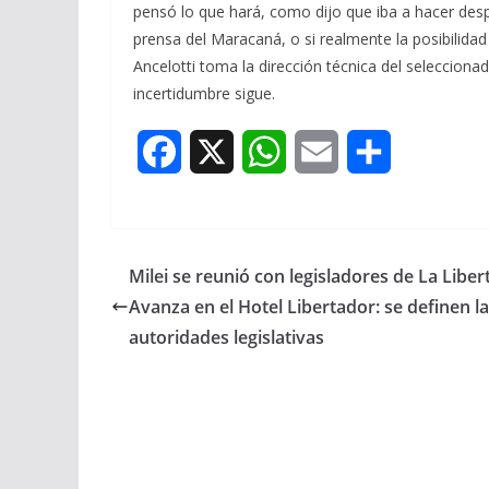
pensó lo que hará, como dijo que iba a hacer desp
prensa del Maracaná, o si realmente la posibilidad
Ancelotti toma la dirección técnica del selecciona
incertidumbre sigue.
F
X
W
E
S
a
h
m
h
c
a
a
a
Milei se reunió con legisladores de La Liber
e
t
i
r
Avanza en el Hotel Libertador: se definen l
b
s
l
e
autoridades legislativas
o
A
o
p
k
p