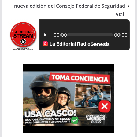
nueva edición del Consejo Federal de Seguridad
o
A
Vial
o
p
k
p