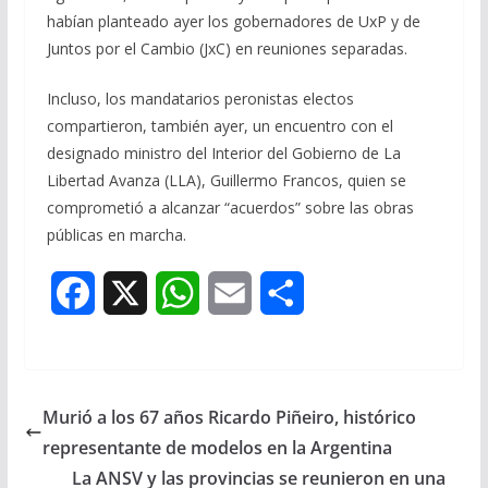
habían planteado ayer los gobernadores de UxP y de
Juntos por el Cambio (JxC) en reuniones separadas.
Incluso, los mandatarios peronistas electos
compartieron, también ayer, un encuentro con el
designado ministro del Interior del Gobierno de La
Libertad Avanza (LLA), Guillermo Francos, quien se
comprometió a alcanzar “acuerdos” sobre las obras
públicas en marcha.
F
X
W
E
S
a
h
m
h
c
a
a
a
Murió a los 67 años Ricardo Piñeiro, histórico
e
t
i
r
representante de modelos en la Argentina
b
s
l
e
La ANSV y las provincias se reunieron en una