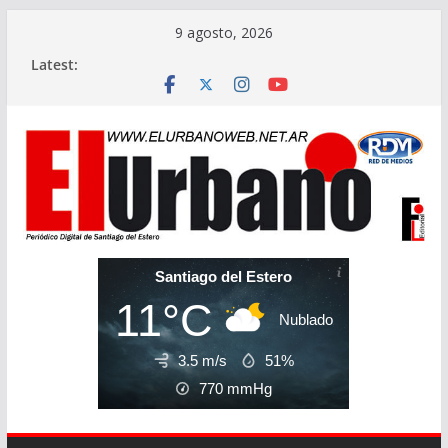
Skip
9 agosto, 2026
to
Latest:
content
Santiago del Estero
11°C
Nublado
3.5 m/s
51%
770
mmHg