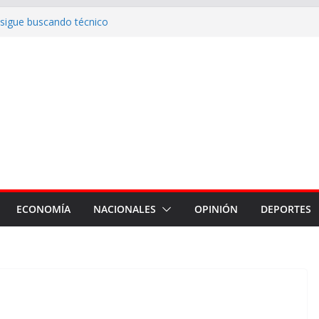
 sigue buscando técnico
iedad privada, pero sin capítulos
go
pidió su libertad y denunció
hibición de la FIFA y podrá
os
quiera”: Zamora defendió la
en el Senado
ECONOMÍA
NACIONALES
OPINIÓN
DEPORTES