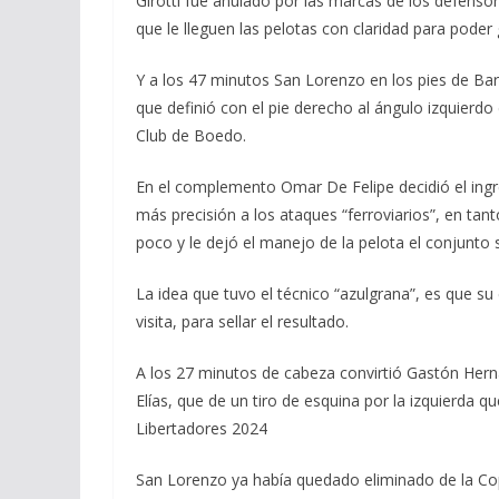
Girotti fue anulado por las marcas de los defensor
que le lleguen las pelotas con claridad para poder
Y a los 47 minutos San Lorenzo en los pies de Barri
que definió con el pie derecho al ángulo izquierdo 
Club de Boedo.
En el complemento Omar De Felipe decidió el ingre
más precisión a los ataques “ferroviarios”, en tan
poco y le dejó el manejo de la pelota el conjunto
La idea que tuvo el técnico “azulgrana”, es que su
visita, para sellar el resultado.
A los 27 minutos de cabeza convirtió Gastón Hern
Elías, que de un tiro de esquina por la izquierda q
Libertadores 2024
San Lorenzo ya había quedado eliminado de la Copa