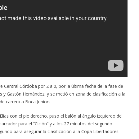
e Central Córdoba por 2 a 0, por la última fecha de la fase de
ías y Gastón Hernández, y se metió en zona de clasificación a la
de carrera a Boca Juniors.
l Elías con el pie derecho, puso el balón al ángulo izquierdo del
marcador para el “Ciclón” y a los 27 minutos del segundo
ndo para asegurar la clasificación a la Copa Libertadores.