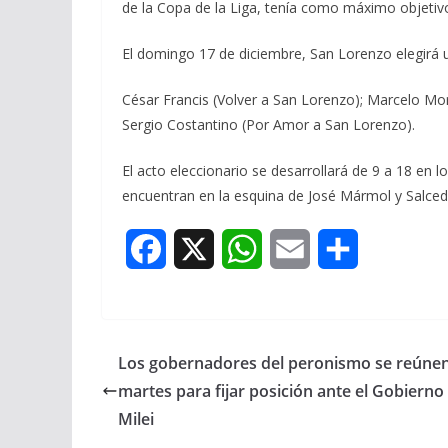
de la Copa de la Liga, tenía como máximo objetivo 
El domingo 17 de diciembre, San Lorenzo elegirá 
César Francis (Volver a San Lorenzo); Marcelo Mor
Sergio Costantino (Por Amor a San Lorenzo).
El acto eleccionario se desarrollará de 9 a 18 en 
encuentran en la esquina de José Mármol y Salced
F
X
W
E
S
a
h
m
h
c
a
a
a
Los gobernadores del peronismo se reúnen
e
t
i
r
martes para fijar posición ante el Gobierno
b
s
l
e
Milei