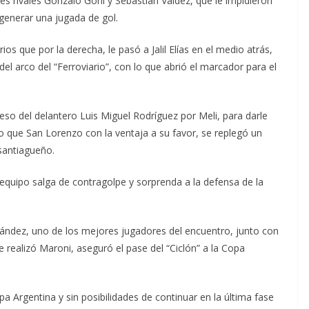
es rivales Gonzalo Goñi y Sebastián Valdez, que le impidieron
 generar una jugada de gol.
os que por la derecha, le pasó a Jalil Elías en el medio atrás,
del arco del “Ferroviario”, con lo que abrió el marcador para el
so del delantero Luis Miguel Rodríguez por Meli, para darle
to que San Lorenzo con la ventaja a su favor, se replegó un
 santiagueño.
 equipo salga de contragolpe y sorprenda a la defensa de la
ández, uno de los mejores jugadores del encuentro, junto con
ue realizó Maroni, aseguró el pase del “Ciclón” a la Copa
 Argentina y sin posibilidades de continuar en la última fase