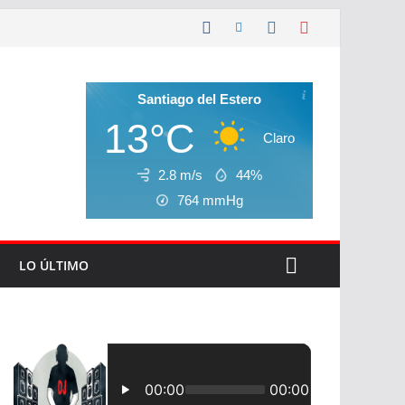
Santiago del Estero
13°C
Claro
2.8 m/s
44%
764
mmHg
LO ÚLTIMO