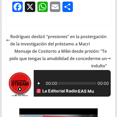
F
X
W
E
S
a
h
m
h
c
a
a
a
Rodríguez deslizó “presiones” en la postergación
e
t
i
r
de la investigación del préstamo a Macri
b
s
l
e
Mensaje de Cositorto a Milei desde prisión: “Te
pido que tengas la amabilidad de concederme un
o
A
indulto”
o
p
k
p