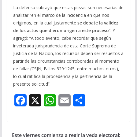
La defensa subrayó que estas piezas son necesarias de
analizar “en el marco de la incidencia en que nos
dirigimos, en la cual justamente
se debate la validez
de los actos que dieron origen a este proceso
”. Y
agregó: “A todo evento, cabe recordar que según
inveterada jurisprudencia de esta Corte Suprema de
Justicia de la Nación, los recursos deben ser resueltos a
partir de las circunstancias corroboradas al momento
de fallar (CSJN, Fallos 329:1245, entre muchos otros),
lo cual ratifica la procedencia y la pertinencia de la
presente solicitud”.
F
X
W
E
S
a
h
m
h
c
a
a
a
Este viernes comienza a regir la veda electoral:
e
t
i
r