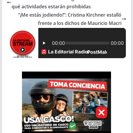
qué actividades estarán prohibidas
b
s
l
e
“¡Me estás jodiendo!”: Cristina Kirchner estalló
frente a los dichos de Mauricio Macri
o
A
o
p
k
p