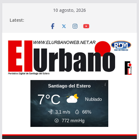
Skip
10 agosto, 2026
to
Latest:
content
Santiago del Estero
7°C
Nublado
3.1 m/s
66%
772
mmHg