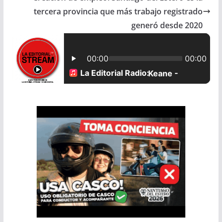
tercera provincia que más trabajo registrado
o
A
generó desde 2020
o
p
k
p