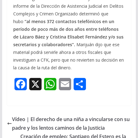
informe de la Dirección de Asistencia Judicial en Delitos
Complejos y Crimen Organizado determinó que
hubo
“al menos 372 contactos telefónicos en un
período de poco más de dos años entre teléfonos
de Lázaro Báez y Cristina Elisabet Fernández y/o sus
secretarios y colaboradores”.
Marijuán dijo que ese
material podrá servirle ahora a otros fiscales que
investiguen a CFK, pero que no revierten su decisión en
la causa de la ruta del dinero.
F
X
W
E
S
a
h
m
h
c
a
a
a
Vídeo | El derecho de una niña a vincularse con su
e
t
i
r
padre y los lentos caminos de la Justicia
b
s
l
e
Creación de empleo: Santiago del Estero es la