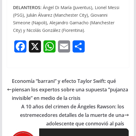
DELANTEROS:
Ángel Di María (Juventus), Lionel Messi
(PSG), Julián Álvarez (Manchester City), Giovanni
Simeone (Napoli), Alejandro Garnacho (Manchester
City) y Nicolás González (Fiorentina).
F
X
W
E
S
a
h
m
h
c
a
a
a
Economía “barrani” y efecto Taylor Swift: qué
e
t
i
r
piensan los expertos sobre una supuesta “pujanza
b
s
l
e
invisible” en medio de la crisis
A 10 años del crimen de Ángeles Rawson: los
o
A
estremecedores detalles de la muerte de una
o
p
adolescente que conmovió al país
k
p