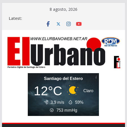
Skip
8 agosto, 2026
to
Latest:
content
Santiago del Estero
12°C
Claro
3.9 m/s
59%
753
mmHg