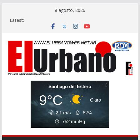
Skip
8 agosto, 2026
to
Latest:
content
Santiago del Estero
9°C
Claro
2.1 m/s
82%
752
mmHg