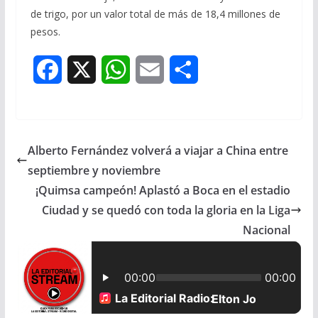
de trigo, por un valor total de más de 18,4 millones de
pesos.
F
X
W
E
S
a
h
m
h
c
a
a
a
Alberto Fernández volverá a viajar a China entre
e
t
i
r
septiembre y noviembre
b
s
l
e
¡Quimsa campeón! Aplastó a Boca en el estadio
Ciudad y se quedó con toda la gloria en la Liga
o
A
Nacional
o
p
k
p