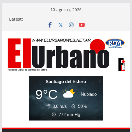
Skip
10 agosto, 2026
to
Latest:
content
Santiago del Estero
9°C
Nublado
3.6 m/s
59%
772
mmHg