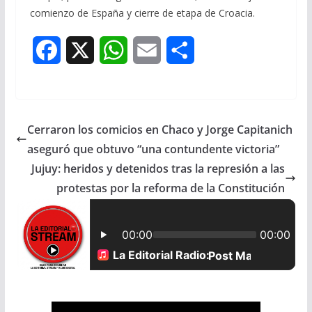
comienzo de España y cierre de etapa de Croacia.
F
X
W
E
S
a
h
m
h
c
a
a
a
Cerraron los comicios en Chaco y Jorge Capitanich
e
t
i
r
aseguró que obtuvo “una contundente victoria”
b
s
l
e
Jujuy: heridos y detenidos tras la represión a las
protestas por la reforma de la Constitución
o
A
o
p
k
p