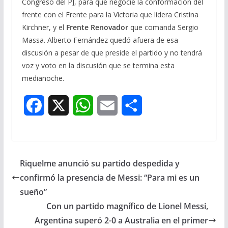
Congreso del PJ, para que negocie la conformación del
frente con el Frente para la Victoria que lidera Cristina
Kirchner, y el
Frente Renovador
que comanda Sergio
Massa. Alberto Fernández quedó afuera de esa
discusión a pesar de que preside el partido y no tendrá
voz y voto en la discusión que se termina esta
medianoche.
F
X
W
E
S
a
h
m
h
c
a
a
a
Riquelme anunció su partido despedida y
e
t
i
r
confirmó la presencia de Messi: “Para mi es un
b
s
l
e
sueño”
Con un partido magnífico de Lionel Messi,
o
A
Argentina superó 2-0 a Australia en el primer
o
p