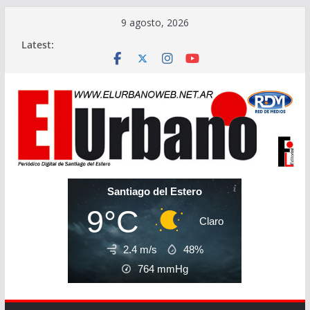
Skip
9 agosto, 2026
to
Latest:
content
Santiago del Estero
9°C
Claro
2.4 m/s
48%
764
mmHg