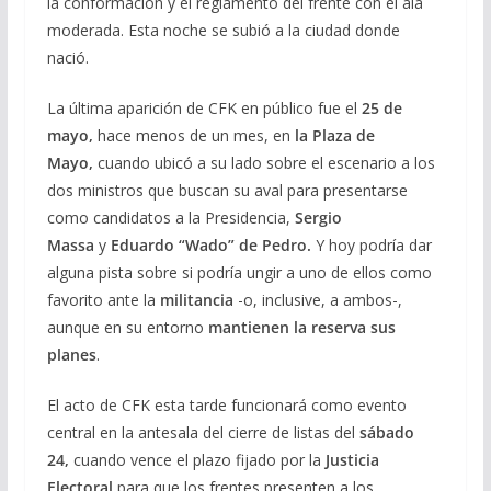
la conformación y el reglamento del frente con el ala
moderada. Esta noche se subió a la ciudad donde
nació.
La última aparición de CFK en público fue el
25 de
mayo,
hace menos de un mes, en
la Plaza de
Mayo,
cuando ubicó a su lado sobre el escenario a los
dos ministros que buscan su aval para presentarse
como candidatos a la Presidencia,
Sergio
Massa
y
Eduardo “Wado” de Pedro.
Y hoy podría dar
alguna pista sobre si podría ungir a uno de ellos como
favorito ante la
militancia
-o, inclusive, a ambos-,
aunque en su entorno
mantienen la reserva sus
planes
.
El acto de CFK esta tarde funcionará como evento
central en la antesala del cierre de listas del
sábado
24,
cuando vence el plazo fijado por la
Justicia
Electoral
para que los frentes presenten a los