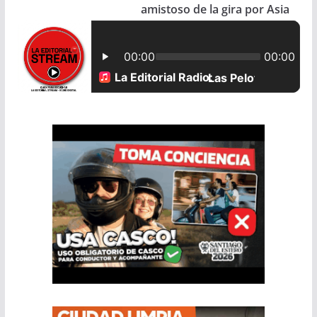
amistoso de la gira por Asia
k
p