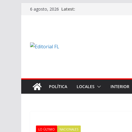
Skip
Latest:
6 agosto, 2026
to
content
POLÍTICA
LOCALES
INTERIOR
LO ÚLTIMO
NACIONALES