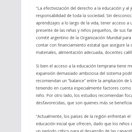
“La efectivización del derecho a la educación y al
responsabilidad de toda la sociedad. Sin desconocer
aprendizajes a lo largo de la vida, tener acceso a u
presente de las niñas y niños pequeños, de sus f
comité argentino de la Organización Mundial para
contar con financiamiento estatal que asegure la 
materiales, alimentación adecuada, docentes calif
Si bien el acceso a la educación temprana tiene mú
expansión demasiado ambiciosa del sistema podría 
recomiendan un “balance” entre la ampliación de la 
teniendo en cuenta especialmente factores como e
niño. Por otro lado, los estudios recomiendan foca
desfavorecidas, que son quienes más se beneficia
“Actualmente, los países de la región enfrentan el 
educación inicial que ofrecen, dado que los niños
un período crítico para el desarrollo de las capaci