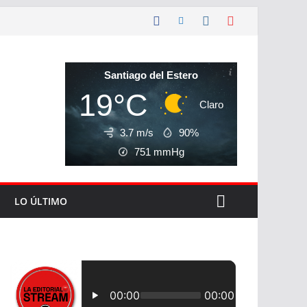
Santiago del Estero
19°C
Claro
3.7 m/s
90%
751
mmHg
LO ÚLTIMO