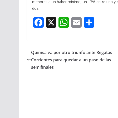
menores a un haber mínimo, un 17% entre una y d
dos.
F
X
W
E
S
a
h
m
h
c
a
a
a
Quimsa va por otro triunfo ante Regatas
e
t
i
r
Corrientes para quedar a un paso de las
b
s
l
e
semifinales
o
A
o
p
k
p