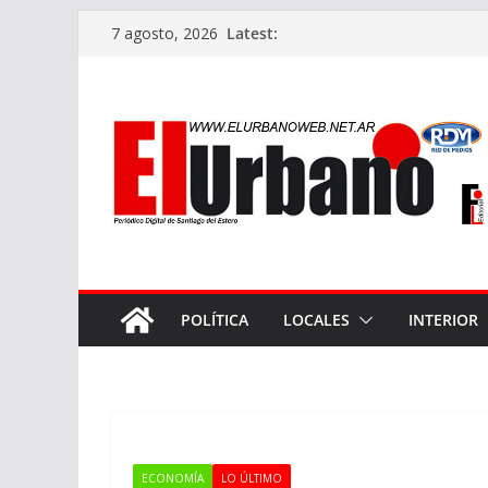
Skip
Latest:
7 agosto, 2026
to
content
POLÍTICA
LOCALES
INTERIOR
ECONOMÍA
LO ÚLTIMO