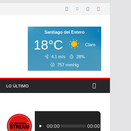
Santiago del Estero
18°C
Claro
4.1 m/s
28%
757
mmHg
LO ÚLTIMO