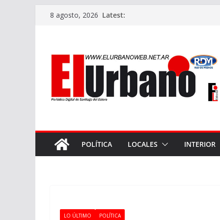
Skip
Latest:
8 agosto, 2026
to
content
POLÍTICA
LOCALES
INTERIOR
LO ÚLTIMO
POLÍTICA