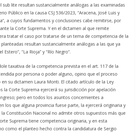
l sub lite resultan sustancialmente análogas a las examinadas
erio Público en la causa CSJ 536/2023, “Aracena, José Luis y
iva”, a cuyos fundamentos y conclusiones cabe remitirse, por
ante la Corte Suprema. Y en el dictamen al que remite
iera tratar el caso por tratarse de un tema de competencia de la
es planteadas resultan sustancialmente análogas a las que ya
 Estero”, “La Rioja” y “Río Negro”.
dole taxativa de la competencia prevista en el art. 117 de la
xtendida por persona o poder alguno, opino que el proceso
 en su dictamen Laura Monti. El citado artículo de la Ley
 la Corte Suprema ejercerá su jurisdicción por apelación
ongreso; pero en todos los asuntos concernientes a
 los que alguna provincia fuese parte, la ejercerá originaria y
al la Constitución Nacional no admite otros supuestos más que
Corte Suprema tiene competencia originaria, y en esta
mo como el planteo hecho contra la candidatura de Sergio