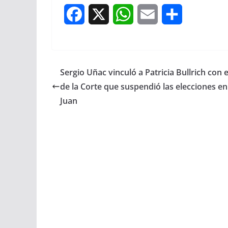
F
X
W
E
S
a
h
m
h
c
a
a
a
Sergio Uñac vinculó a Patricia Bullrich con el
e
t
i
r
de la Corte que suspendió las elecciones e
b
s
l
e
Juan
o
A
o
p
k
p