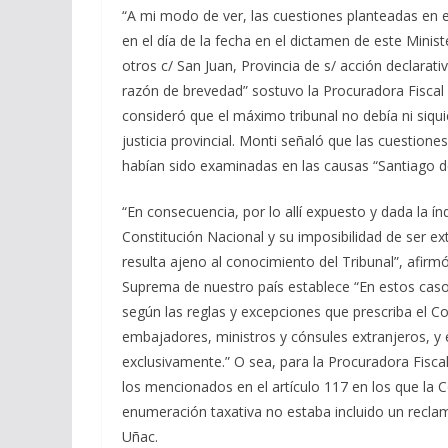
“A mi modo de ver, las cuestiones planteadas en e
en el día de la fecha en el dictamen de este Minist
otros c/ San Juan, Provincia de s/ acción declarat
razón de brevedad” sostuvo la Procuradora Fiscal 
consideró que el máximo tribunal no debía ni siqu
justicia provincial. Monti señaló que las cuestion
habían sido examinadas en las causas “Santiago del
“En consecuencia, por lo allí expuesto y dada la ín
Constitución Nacional y su imposibilidad de ser e
resulta ajeno al conocimiento del Tribunal”, afirmó
Suprema de nuestro país establece “En estos casos
según las reglas y excepciones que prescriba el C
embajadores, ministros y cónsules extranjeros, y en
exclusivamente.” O sea, para la Procuradora Fisc
los mencionados en el artículo 117 en los que la 
enumeración taxativa no estaba incluido un recla
Uñac.