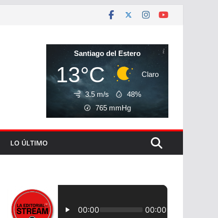
Santiago del Estero
13°C
Claro
3.5 m/s
48%
765
mmHg
LO ÚLTIMO