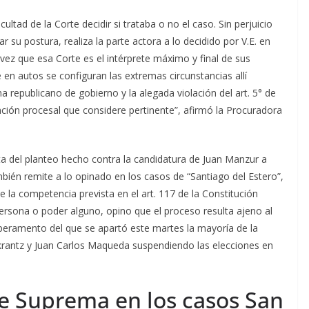
tad de la Corte decidir si trataba o no el caso. Sin perjuicio
r su postura, realiza la parte actora a lo decidido por V.E. en
vez que esa Corte es el intérprete máximo y final de sus
e en autos se configuran las extremas circunstancias allí
a republicano de gobierno y la alegada violación del art. 5° de
ención procesal que considere pertinente”, afirmó la Procuradora
ta del planteo hecho contra la candidatura de Juan Manzur a
én remite a lo opinado en los casos de “Santiago del Estero”,
de la competencia prevista en el art. 117 de la Constitución
persona o poder alguno, opino que el proceso resulta ajeno al
mperamento del que se apartó este martes la mayoría de la
krantz y Juan Carlos Maqueda suspendiendo las elecciones en
te Suprema en los casos San