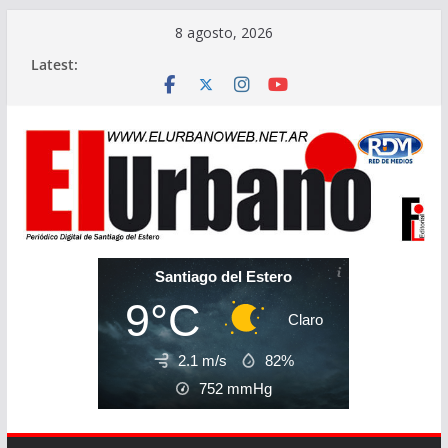
Skip
8 agosto, 2026
to
Latest:
content
Santiago del Estero
9°C
Claro
2.1 m/s
82%
752
mmHg