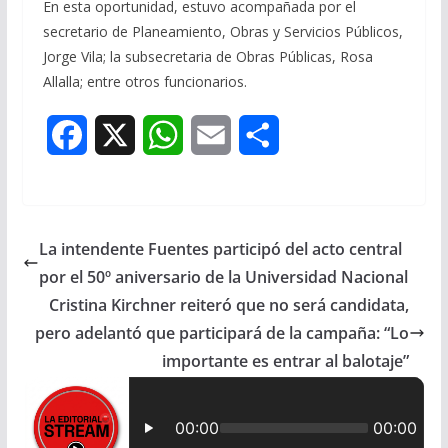
En esta oportunidad, estuvo acompañada por el
secretario de Planeamiento, Obras y Servicios Públicos,
Jorge Vila; la subsecretaria de Obras Públicas, Rosa
Allalla; entre otros funcionarios.
F
X
W
E
S
a
h
m
h
c
a
a
a
La intendente Fuentes participó del acto central
e
t
i
r
por el 50º aniversario de la Universidad Nacional
b
s
l
e
Cristina Kirchner reiteró que no será candidata,
pero adelantó que participará de la campaña: “Lo
o
A
importante es entrar al balotaje”
o
p
k
p