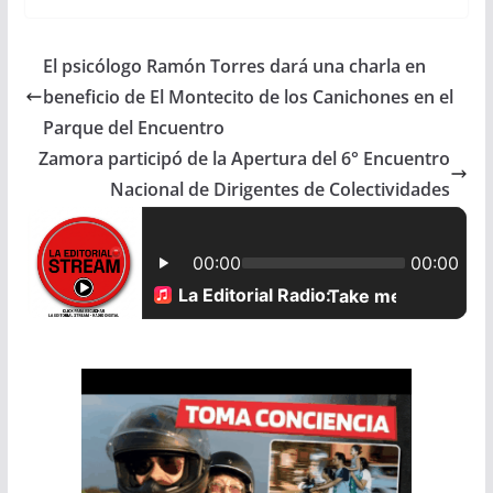
c
a
a
a
El psicólogo Ramón Torres dará una charla en
e
t
i
r
beneficio de El Montecito de los Canichones en el
b
s
l
e
Parque del Encuentro
Zamora participó de la Apertura del 6° Encuentro
o
A
Nacional de Dirigentes de Colectividades
o
p
k
p