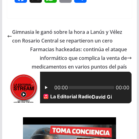
a
h
m
h
c
a
a
a
Gimnasia le ganó sobre la hora a Lanús y Vélez
e
t
i
r
con Rosario Central se repartieron un cero
b
s
l
e
Farmacias hackeadas: continúa el ataque
informático que complica la venta de
o
A
medicamentos en varios puntos del país
o
p
k
p