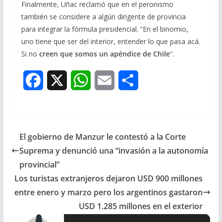
Finalmente, Uñac reclamó que en el peronismo
también se considere a algún dirigente de provincia
para integrar la fórmula presidencial. “En el binomio,
uno tiene que ser del interior, entender lo que pasa acá.
Si no
creen que somos un apéndice de Chile
”.
F
X
W
E
S
a
h
m
h
c
a
a
a
El gobierno de Manzur le contestó a la Corte
e
t
i
r
Suprema y denunció una “invasión a la autonomía
b
s
l
e
provincial”
Los turistas extranjeros dejaron USD 900 millones
o
A
entre enero y marzo pero los argentinos gastaron
o
p
USD 1.285 millones en el exterior
k
p