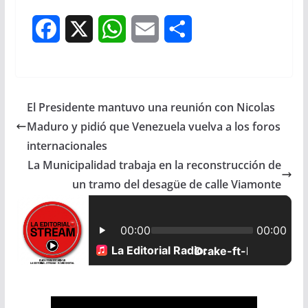
F
X
W
E
S
a
h
m
h
c
a
a
a
El Presidente mantuvo una reunión con Nicolas
e
t
i
r
Maduro y pidió que Venezuela vuelva a los foros
b
s
l
e
internacionales
La Municipalidad trabaja en la reconstrucción de
o
A
un tramo del desagüe de calle Viamonte
o
p
k
p