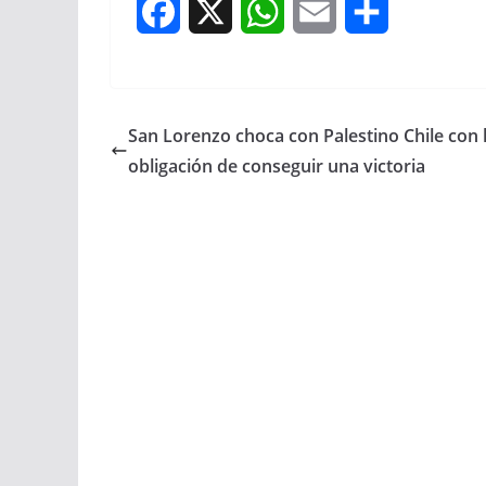
F
X
W
E
S
a
h
m
h
c
a
a
a
San Lorenzo choca con Palestino Chile con 
e
t
i
r
obligación de conseguir una victoria
b
s
l
e
o
A
o
p
k
p