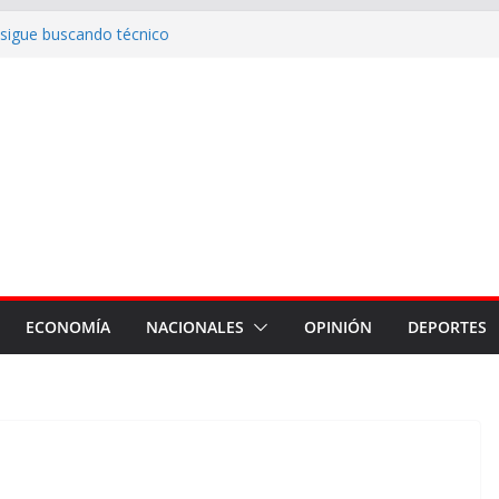
 sigue buscando técnico
iedad privada, pero sin capítulos
go
pidió su libertad y denunció
hibición de la FIFA y podrá
os
quiera”: Zamora defendió la
en el Senado
ECONOMÍA
NACIONALES
OPINIÓN
DEPORTES