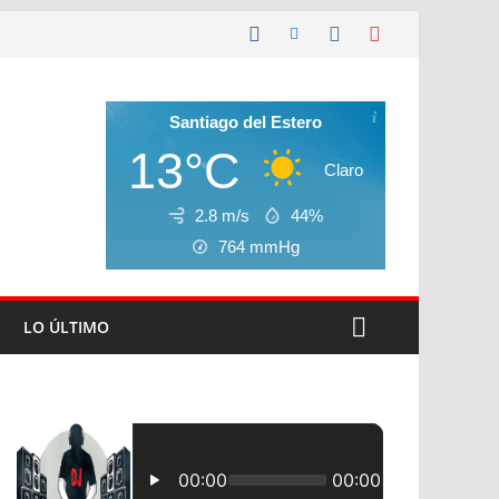
Santiago del Estero
13°C
Claro
2.8 m/s
44%
764
mmHg
LO ÚLTIMO