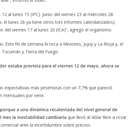
ible”, informó el Indec.
12 al lunes 15 (IPC). Junio: del viernes 23 al miércoles 28
el lunes 26 ya tiene otros tres informes calendarizados).
e: del viernes 17 al lunes 20 (ICA)”, agregó el organismo.
. Este fin de semana le toca a Misiones, Jujuy y La Rioja y, el
a, Tucumán y Tierra del Fuego.
dor estaba prevista para el viernes 12 de mayo, ahora se
las expectativas más pesimistas con un 7,7% que pareció
ón mensuales por venir.
 porque a una dinámica recalentada del nivel general de
l mes la inestabilidad cambiaria
que llevó al dólar libre a rozar
 comercial ante la incertidumbre sobre precios.