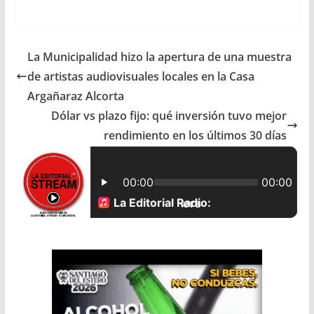
a
h
m
h
c
a
a
a
La Municipalidad hizo la apertura de una muestra
e
t
i
r
de artistas audiovisuales locales en la Casa
b
s
l
e
Argañaraz Alcorta
Dólar vs plazo fijo: qué inversión tuvo mejor
o
A
rendimiento en los últimos 30 días
o
p
k
p