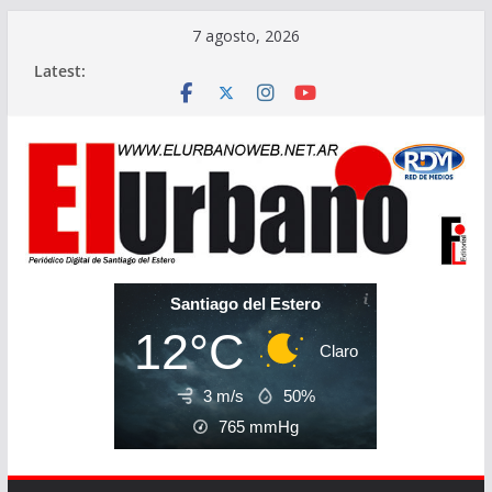
Skip
7 agosto, 2026
to
Latest:
content
Santiago del Estero
12°C
Claro
3 m/s
50%
765
mmHg