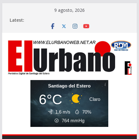
Skip
9 agosto, 2026
to
Latest:
content
Santiago del Estero
6°C
Claro
1.6 m/s
70%
764
mmHg