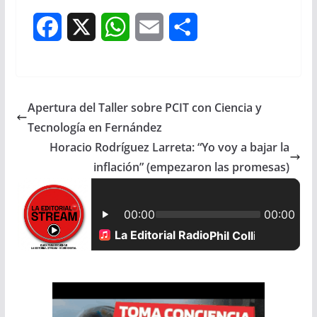
F
X
W
E
S
a
h
m
h
c
a
a
a
Apertura del Taller sobre PCIT con Ciencia y
e
t
i
r
Tecnología en Fernández
b
s
l
e
Horacio Rodríguez Larreta: “Yo voy a bajar la
inflación” (empezaron las promesas)
o
A
o
p
k
p