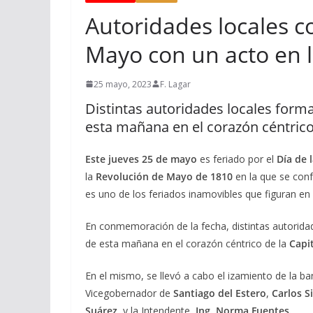
Autoridades locales 
Mayo con un acto en l
25 mayo, 2023
F. Lagar
Distintas autoridades locales form
esta mañana en el corazón céntrico d
Este jueves
25 de mayo
es feriado por el
Día de 
la
Revolución de Mayo de 1810
en la que se confo
es uno de los feriados inamovibles que figuran en 
En conmemoración de la fecha, distintas autorida
de esta mañana en el corazón céntrico de la
Capi
En el mismo, se llevó a cabo el izamiento de la b
Vicegobernador de
Santiago del Estero
,
Carlos S
Suárez,
y la Intendente
, Ing. Norma Fuentes.