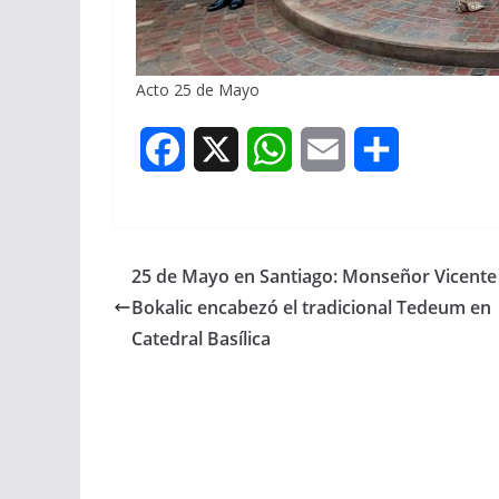
Acto 25 de Mayo
F
X
W
E
S
a
h
m
h
c
a
a
a
25 de Mayo en Santiago: Monseñor Vicente
e
t
i
r
Bokalic encabezó el tradicional Tedeum en
b
s
l
e
Catedral Basílica
o
A
o
p
k
p