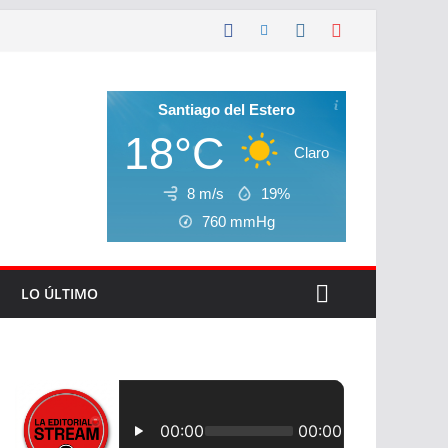
Santiago del Estero
18°C
Claro
8 m/s
19%
760
mmHg
LO ÚLTIMO