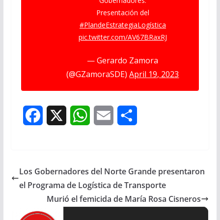
Gobernadores.
Presentación del
#PlandeEstrategiaLogística
pic.twitter.com/AV67BRaxRJ
— Gerardo Zamora
(@GZamoraSDE)
April 19, 2023
F
X
W
E
S
a
h
m
h
c
a
a
a
Los Gobernadores del Norte Grande presentaron
e
t
i
r
el Programa de Logística de Transporte
b
s
l
e
Murió el femicida de María Rosa Cisneros
o
A