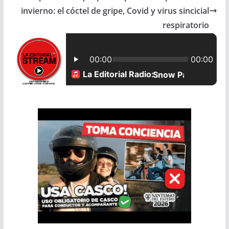
b
s
l
e
invierno: el cóctel de gripe, Covid y virus sincicial
o
A
respiratorio
o
p
k
p