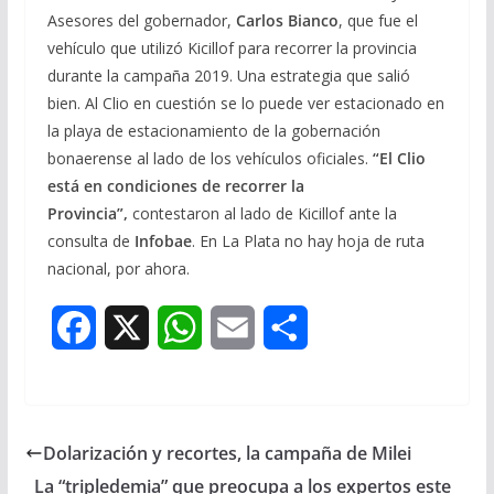
Asesores del gobernador,
Carlos Bianco
, que fue el
vehículo que utilizó Kicillof para recorrer la provincia
durante la campaña 2019. Una estrategia que salió
bien. Al Clio en cuestión se lo puede ver estacionado en
la playa de estacionamiento de la gobernación
bonaerense al lado de los vehículos oficiales.
“El Clio
está en condiciones de recorrer la
Provincia”,
contestaron al lado de Kicillof ante la
consulta de
Infobae
. En La Plata no hay hoja de ruta
nacional, por ahora.
F
X
W
E
S
a
h
m
h
c
a
a
a
Dolarización y recortes, la campaña de Milei
e
t
i
r
La “tripledemia” que preocupa a los expertos este