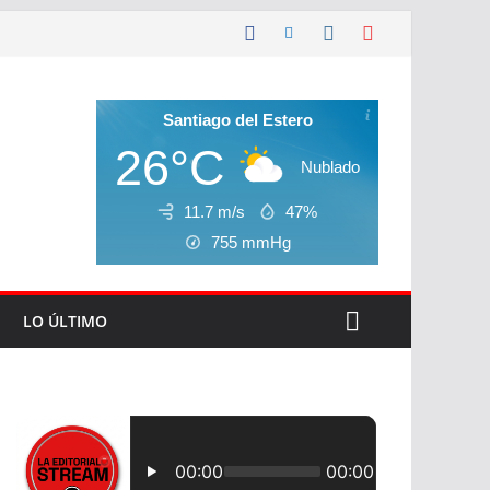
Santiago del Estero
26°C
Nublado
11.7 m/s
47%
755
mmHg
LO ÚLTIMO