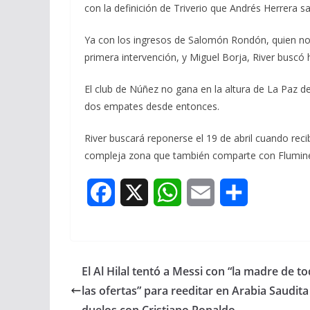
con la definición de Triverio que Andrés Herrera sa
Ya con los ingresos de Salomón Rondón, quien no l
primera intervención, y Miguel Borja, River buscó ha
El club de Núñez no gana en la altura de La Paz de
dos empates desde entonces.
River buscará reponerse el 19 de abril cuando reci
compleja zona que también comparte con Flumine
F
X
W
E
S
a
h
m
h
c
a
a
a
El Al Hilal tentó a Messi con “la madre de t
e
t
i
r
las ofertas” para reeditar en Arabia Saudita
b
s
l
e
duelos con Cristiano Ronaldo