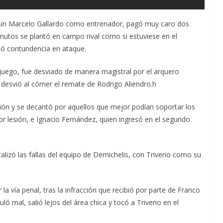
s sin Marcelo Gallardo como entrenador, pagó muy caro dos
inutos se plantó en campo rival como si estuviese en el
tó contundencia en ataque.
 juego, fue desviado de manera magistral por el arquero
a desvió al córner el remate de Rodrigo Aliendro.h
ón y se decantó por aquellos que mejor podían soportar los
por lesión, e Ignacio Fernández, quien ingresó en el segundo
talizó las fallas del equipo de Demichelis, con Triverio como su
 la vía penal, tras la infracción que recibió por parte de Franco
ló mal, salió lejos del área chica y tocó a Triverio en el