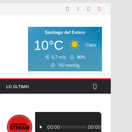
Santiago del Estero
10°C
Claro
5.7 m/s
80%
757
mmHg
LO ÚLTIMO