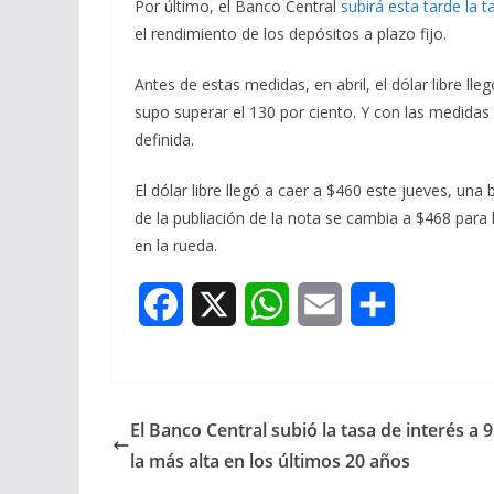
Por último, el Banco Central
subirá esta tarde la t
el rendimiento de los depósitos a plazo fijo.
Antes de estas medidas, en abril, el dólar libre l
supo superar el 130 por ciento. Y con las medidas
definida.
El dólar libre llegó a caer a $460 este jueves, una
de la publiación de la nota se cambia a $468 para 
en la rueda.
F
X
W
E
S
a
h
m
h
c
a
a
a
El Banco Central subió la tasa de interés a 
e
t
i
r
la más alta en los últimos 20 años
b
s
l
e