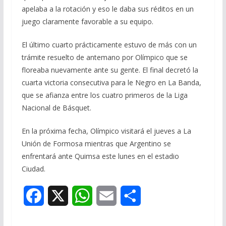
apelaba a la rotación y eso le daba sus réditos en un
juego claramente favorable a su equipo.
El último cuarto prácticamente estuvo de más con un
trámite resuelto de antemano por Olímpico que se
floreaba nuevamente ante su gente. El final decretó la
cuarta victoria consecutiva para le Negro en La Banda,
que se afianza entre los cuatro primeros de la Liga
Nacional de Básquet.
En la próxima fecha, Olímpico visitará el jueves a La
Unión de Formosa mientras que Argentino se
enfrentará ante Quimsa este lunes en el estadio
Ciudad.
F
X
W
E
S
a
h
m
h