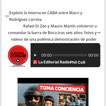
c
a
a
a
Explotó la interna en CABA entre Macri y
e
t
i
r
Rodríguez Larreta
b
s
l
e
Rafael Di Zeo y Mauro Martín volvieron a
comandar la barra de Boca tras seis años: fotos y
o
A
videos de una polémica demostración de poder
o
p
k
p