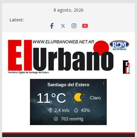
Skip
8 agosto, 2026
to
Latest:
content
Santiago del Estero
11°C
Claro
2.4 m/s
43%
763
mmHg