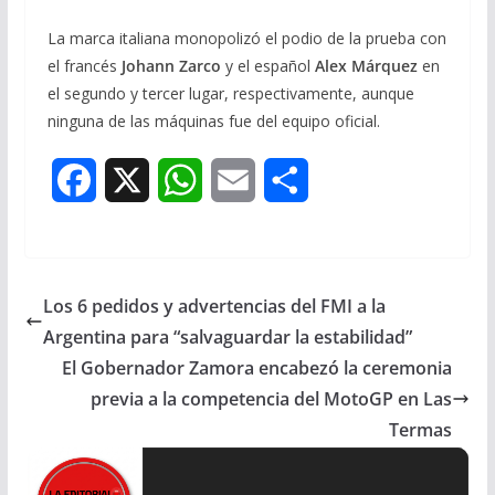
La marca italiana monopolizó el podio de la prueba con
el francés
Johann Zarco
y el español
Alex Márquez
en
el segundo y tercer lugar, respectivamente, aunque
ninguna de las máquinas fue del equipo oficial.
F
X
W
E
S
a
h
m
h
c
a
a
a
Los 6 pedidos y advertencias del FMI a la
e
t
i
r
Argentina para “salvaguardar la estabilidad”
b
s
l
e
El Gobernador Zamora encabezó la ceremonia
previa a la competencia del MotoGP en Las
o
A
Termas
o
p
k
p