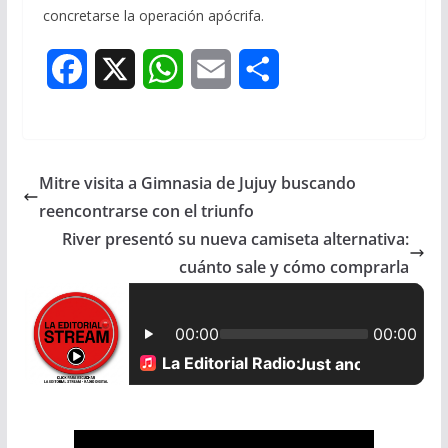
concretarse la operación apócrifa.
F
X
W
E
S
a
h
m
h
c
a
a
a
Mitre visita a Gimnasia de Jujuy buscando
e
t
i
r
reencontrarse con el triunfo
b
s
l
e
River presentó su nueva camiseta alternativa:
cuánto sale y cómo comprarla
o
A
o
p
k
p