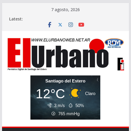
Skip
7 agosto, 2026
to
Latest:
content
Santiago del Estero
12°C
Claro
3 m/s
50%
765
mmHg