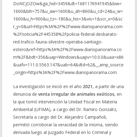
DoNCjOZOw&ga_hid=3459&dt=1681176941945&biw=
1600&bih=757&u_aw=1600&u_ah=860&u_cd=24&u_w=
1600&u_h=900&u_tz=-180&u_his=3&vis=1&scr_x=0&sc
r_y=0&url=https%3A%2F%2Fwww.diariopanorama.com
%2Fnoticia%2F445358%2Fpolicia-federal-desbarato-
red-trafico-fauna-silvestre-operaba-santiago-
estero&ref=https%3A%2F%2Fwww.diariopanorama.co
m%2F&bdt=356&uap=Windows&uapv=10.0.0&uaa=x86
&uafv=111.0.5563.147&uab=64&dtd=62&__amp_source
_origin=https%3A%2F%2Fwww.diariopanorama.com
La investigación se inició en el año
2021
, a partir de una
denuncia de
venta irregular de animales exóticos
, en
la que tomó intervención la Unidad Fiscal en Materia
Ambiental (UFIMA), a cargo del Dr. Ramiro Gonzalrz,
Secretaría a cargo del Dr. Alejandro Campañoli,
permitió corroborar la veracidad de la misma, siendo
derivada luego al Juzgado Federal en lo Criminal y