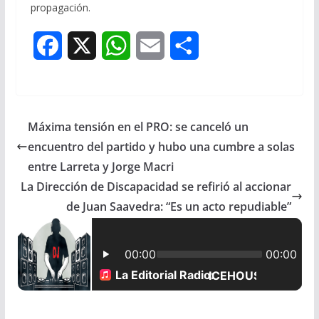
propagación.
F
X
W
E
S
a
h
m
h
c
a
a
a
Máxima tensión en el PRO: se canceló un
e
t
i
r
encuentro del partido y hubo una cumbre a solas
b
s
l
e
entre Larreta y Jorge Macri
La Dirección de Discapacidad se refirió al accionar
o
A
de Juan Saavedra: “Es un acto repudiable”
o
p
k
p