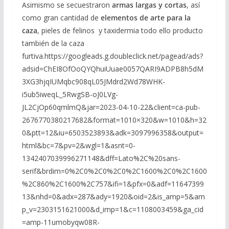
Asimismo se secuestraron
armas largas y cortas
, así
como gran cantidad de
elementos de arte para la
caza
, pieles de felinos y taxidermia todo ello producto
también de la caza
furtiva.https://googleads.g.doubleclick.net/pagead/ads?
adsid=ChEI8OfOoQYQhuiUuae0057QARI9ADPB8h5dM
3XG3hjqIUMqbc908qL05JMdrd2Wd78WHK-
i5ub5iweqL_5RwgSB-oJ0LVg-
JL2CjOp60qmlmQ&jar=2023-04-10-22&client=ca-pub-
2676770380217682&format=1010×320&w=1010&h=32
0&ptt=12&iu=6503523893&adk=3097996358&output=
html&bc=7&pv=2&wgl=1&asnt=0-
1342407039996271148&dff=Lato%2C%20sans-
serif&brdim=0%2C0%2C0%2C0%2C1600%2C0%2C1600
%2C860%2C1600%2C757&ifi=1&pfx=0&adf=11647399
13&nhd=0&adx=287&ady=1920&oid=2&is_amp=5&am
p_v=2303151621000&d_imp=1&c=1108003459&ga_cid
=amp-11umobyqw08R-