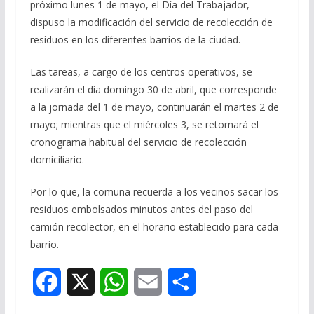
próximo lunes 1 de mayo, el Día del Trabajador,
dispuso la modificación del servicio de recolección de
residuos en los diferentes barrios de la ciudad.
Las tareas, a cargo de los centros operativos, se
realizarán el día domingo 30 de abril, que corresponde
a la jornada del 1 de mayo, continuarán el martes 2 de
mayo; mientras que el miércoles 3, se retornará el
cronograma habitual del servicio de recolección
domiciliario.
Por lo que, la comuna recuerda a los vecinos sacar los
residuos embolsados minutos antes del paso del
camión recolector, en el horario establecido para cada
barrio.
F
X
W
E
S
a
h
m
h