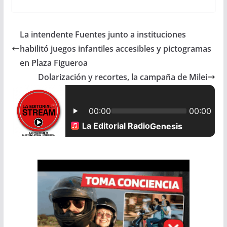
c
a
a
a
La intendente Fuentes junto a instituciones
e
t
i
r
habilitó juegos infantiles accesibles y pictogramas
b
s
l
e
en Plaza Figueroa
Dolarización y recortes, la campaña de Milei
o
A
o
p
k
p