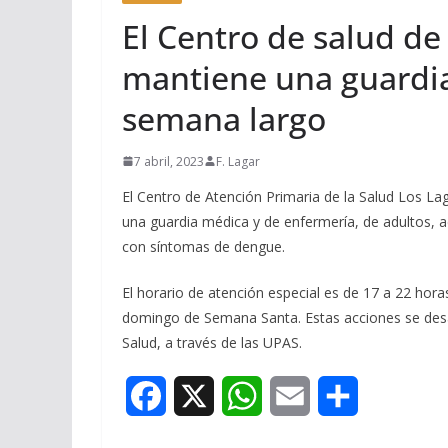
El Centro de salud de
mantiene una guardia
semana largo
7 abril, 2023
F. Lagar
El Centro de Atención Primaria de la Salud Los L
una guardia médica y de enfermería, de adultos, 
con síntomas de dengue.
El horario de atención especial es de 17 a 22 hora
domingo de Semana Santa. Estas acciones se desarr
Salud, a través de las UPAS.
F
X
W
E
S
a
h
m
h