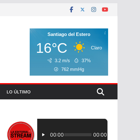
Santiago del Estero
16°C
Claro
3.2 m/s
37%
762
mmHg
LO ÚLTIMO