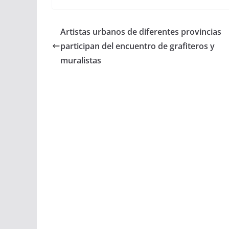
c
a
a
a
Artistas urbanos de diferentes provincias
e
t
i
r
participan del encuentro de grafiteros y
b
s
l
e
muralistas
o
A
o
p
k
p