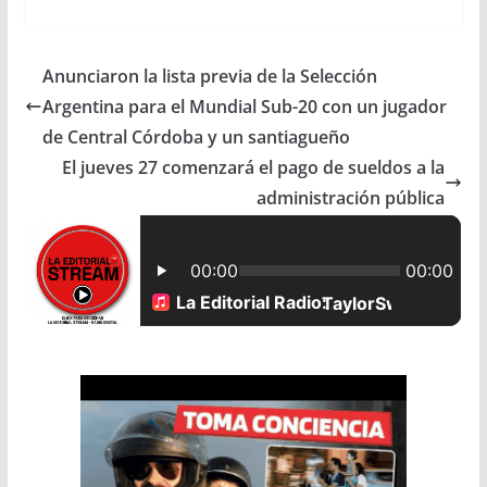
c
a
a
a
Anunciaron la lista previa de la Selección
e
t
i
r
Argentina para el Mundial Sub-20 con un jugador
b
s
l
e
de Central Córdoba y un santiagueño
El jueves 27 comenzará el pago de sueldos a la
o
A
administración pública
o
p
k
p