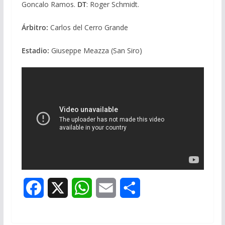
Goncalo Ramos.
DT
: Roger Schmidt.
Árbitro:
Carlos del Cerro Grande
Estadio:
Giuseppe Meazza (San Siro)
F
X
W
E
S
a
h
m
h