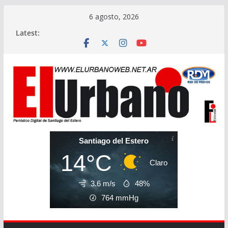
Skip
6 agosto, 2026
to
Latest:
content
Santiago del Estero
14°C
Claro
3.6 m/s
48%
764
mmHg