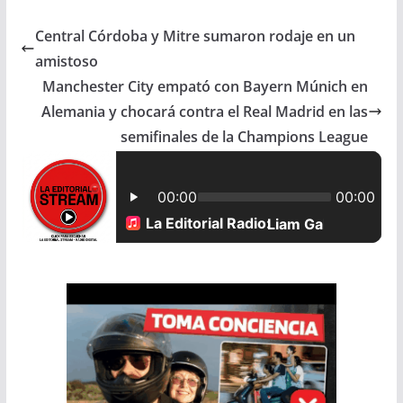
c
a
a
a
Central Córdoba y Mitre sumaron rodaje en un
e
t
i
r
amistoso
b
s
l
e
Manchester City empató con Bayern Múnich en
Alemania y chocará contra el Real Madrid en las
o
A
semifinales de la Champions League
o
p
k
p