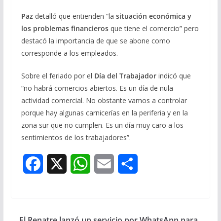
Paz
detalló que entienden “la
situación económica y
los problemas financieros
que tiene el comercio” pero
destacó la importancia de que se abone como
corresponde a los empleados.
Sobre el feriado por el
Día del Trabajador
indicó que
“no habrá comercios abiertos. Es un día de nula
actividad comercial. No obstante vamos a controlar
porque hay algunas carnicerías en la periferia y en la
zona sur que no cumplen. Es un día muy caro a los
sentimientos de los trabajadores”.
F
X
W
E
S
a
h
m
h
c
a
a
a
El Renatre lanzó un servicio por WhatsApp para