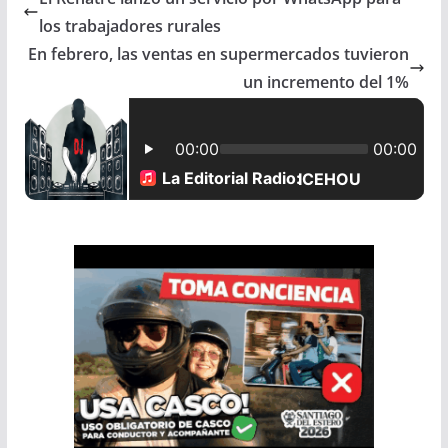
e
t
i
r
los trabajadores rurales
b
s
l
e
En febrero, las ventas en supermercados tuvieron
un incremento del 1%
o
A
o
p
k
p