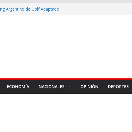
king Argentino de Golf Adaptado
ia de 20 competidores
e Lionel Messi
có que se alcanzaron a
as en la ciudad
ada la muestra artística Proyecto
margen de maniobra y la
r la máxima prioridad
ECONOMÍA
NACIONALES
OPINIÓN
DEPORTES