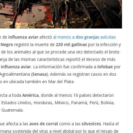
e de
influenza aviar
afectó
al menos a
dos granjas
avícolas
 Negro
registró la muerte de
220 mil gallinas
por la infección y
io de los animales al que se procede una vez detectado el brote.
anja de las mismas características reportó el deceso de más
a
influenza aviar
. La información fue confirmada a
Infobae
por
Agroalimentaria (
Senasa
). Además se registran casos en dos
s en ubicada también en Mar del Plata.
fecta a toda
América
, donde al menos 16 países detectaron
os Estados Unidos, Honduras, México, Panamá, Perú, Bolivia,
y Guatemala.
ue afecta a las
aves de corral
como a las
silvestres
. Hasta el
ana sostenida del virus a nivel global por lo que el riesgo de